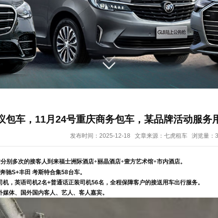
议包车，11月24号重庆商务包车，某品牌活动服务
发布时间：2025-12-18 文章来源：七虎租车 浏览量：3
站分别多次的接客人到来福士洲际酒店+丽晶酒店+壹方艺术馆+市内酒店。
奔驰S+丰田 考斯特合集58台车。
司机，英语司机2名+普通话正装司机56名，全程保障客户的接送用车出行服务。
外媒体、国外国内客人、艺人、客人嘉宾。