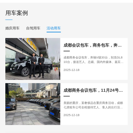
用车案例
婚庆用车
自驾用车
活动用车
成都会议包车，商务包车，奔驰V，别克GL8商务包车，某奢侈品11月初成都活动接送包车服务
成都商务会议包车，奔驰V级30台，别克GL8
10台，接送艺人、总裁、国内外媒体、嘉宾的
出行包车。专业的服务团队，专职的商务服务
2025-12-18
司机，英语司机，全时保驾护航。
成都商务会议包车，11月24号重庆商务包车，某品牌活动服务用车，艺人接待，客户接送包车
美丽的重庆，某奢侈品在重庆商务活动，成都
七虎租车公司全程接待艺人、客人的出行活
动，商务包车、考斯特包车、机场接送、旅游
2025-12-18
服务，专业的管理团队、专职的司机服务，为
每一个会议包车环节做到100%的保驾护航