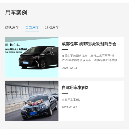
用车案例
婚庆用车
自驾用车
活动用车
成都包车 成都租埃尔法|商务会议租车 旅游包车 机场接送 川西租车选择成都七虎租车 正规公司 价格透明 专业司机
在雪山下的烟火城市，出行从来不至于“抵
达”在成都商务会议包车、奢侈品客户考察接
送，成都旅游包车、成都租车服务、选租丰田
2025-12-04
埃尔法彰显接待诚意。静谧空间、奢华车内配
置，配上专业的司机，七虎租车为您出行保驾
护航。
自驾用车案例2
自驾用车案例2
2021-01-22